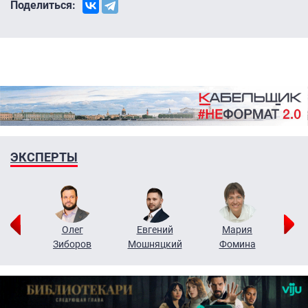
Поделиться:
ЭКСПЕРТЫ
рий
Олег
Евгений
Мария
н
Зиборов
Мошняцкий
Фомина