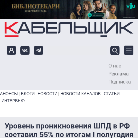
Перейти к основному содержанию
О нас
To
Реклама
Подписка
Primary links bottom
АНОНСЫ
БЛОГИ
НОВОСТИ
НОВОСТИ КАНАЛОВ
СТАТЬИ
ИНТЕРВЬЮ
Уровень проникновения ШПД в РФ
составил 55% по итогам I полугодия