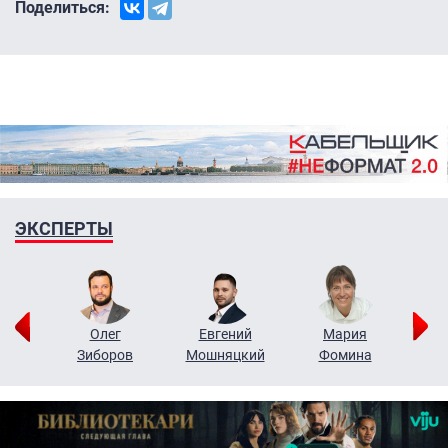
Поделиться:
ЭКСПЕРТЫ
рий
Олег
Евгений
Мария
н
Зиборов
Мошняцкий
Фомина