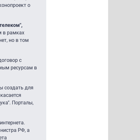
конопроект о
телеком",
м в рамках
ет, но в том
договор с
имым ресурсам в
ны создать для
 касается
аука". Порталы,
интернета.
нистра РФ, а
ета