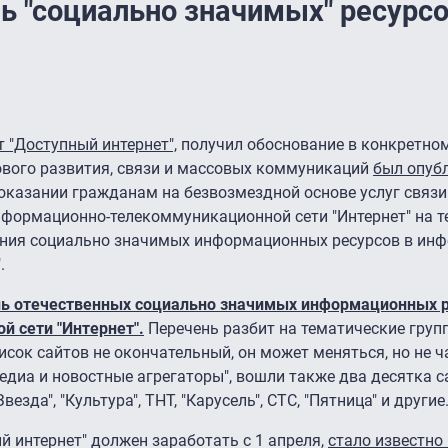
ь "социально значимых" ресурсо
т "Доступный интернет",
получил обоснование в конкретном
ового развития, связи и массовых коммуникаций
был опуб
оказании гражданам на безвозмездной основе услуг связи
нформационно-телекоммуникационной сети "Интернет" на т
ания социально значимых информационных ресурсов в ин
.
нь отечественных социально значимых информационных р
 сети "Интернет".
Перечень разбит на тематические груп
писок сайтов не окончательный, он может меняться, но не ч
медиа и новостные агрегаторы", вошли также два десятка с
Звезда", "Культура", ТНТ, "Карусель", СТС, "Пятница" и другие
й интернет" должен заработать с 1 апреля,
стало известно