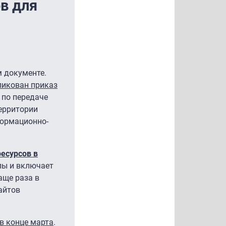
в для
 документе.
ликован приказ
 по передаче
ерритории
формационно-
есурсов в
пы и включает
аще раза в
айтов
.
 в конце марта
.