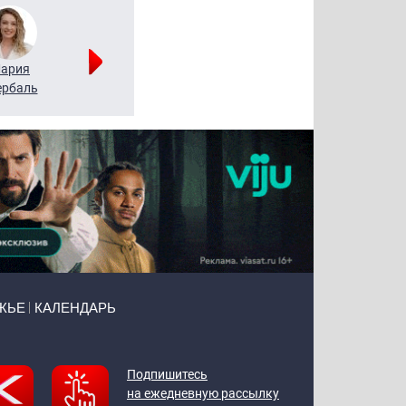
ария
Алексей
Татьяна
рбаль
Леонтьев
Воронова
ЖЬЕ
КАЛЕНДАРЬ
Подпишитесь
на ежедневную рассылку