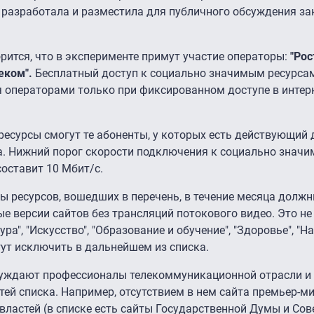
 разработала и разместила для публичного обсуждения за
орится, что в эксперименте примут участие операторы:
"Рос
еком".
Бесплатный доступ к социально значимым ресурса
операторами только при фиксированном доступе в интерн
ресурсы смогут те абоненты, у которых есть действующий 
а. Нижний порог скорости подключения к социально знач
составит 10 Мбит/с.
ы ресурсов, вошедших в перечень, в течение месяца долж
е версии сайтов без трансляций потокового видео. Это не
ура", "Искусство", "Образование и обучение", "Здоровье", "Н
ут исключить в дальнейшем из списка.
суждают профессионалы телекоммуникационной отрасли и 
й списка. Например, отсутствием в нем сайта премьер-ми
властей (в списке есть сайты Государственной Думы и Сов