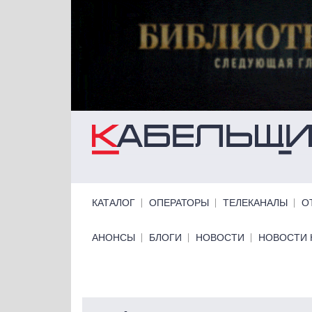
Перейти к основному содержанию
Primary links
КАТАЛОГ
ОПЕРАТОРЫ
ТЕЛЕКАНАЛЫ
О
Primary links bottom
АНОНСЫ
БЛОГИ
НОВОСТИ
НОВОСТИ 