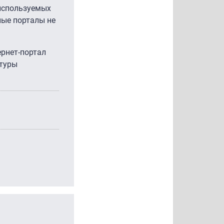
 используемых
ные порталы не
ернет-портал
атуры