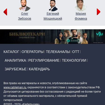
рий
Олег
Евгений
Мария
н
Зиборов
Мошняцкий
Фомина
Primary links
КАТАЛОГ
ОПЕРАТОРЫ
ТЕЛЕКАНАЛЫ
ОТТ
АНАЛИТИКА
РЕГУЛИРОВАНИЕ
ТЕХНОЛОГИИ
ЗАРУБЕЖЬЕ
КАЛЕНДАРЬ
Token Block
Все права на материалы и новости, опубликованные на сайте
www.cableman.ru
, охраняются в соответствии с законодательством РФ.
Допускается цитирование без согласования с редакцией не более трети
от объема оригинального материала, с обязательной прямой
гиперссылкой.
©2005 - 2026 «Кабельщик»