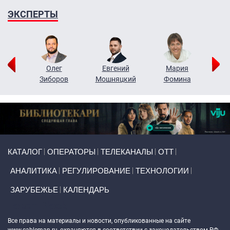
ЭКСПЕРТЫ
рий
Олег
Евгений
Мария
н
Зиборов
Мошняцкий
Фомина
Primary links
КАТАЛОГ
ОПЕРАТОРЫ
ТЕЛЕКАНАЛЫ
ОТТ
АНАЛИТИКА
РЕГУЛИРОВАНИЕ
ТЕХНОЛОГИИ
ЗАРУБЕЖЬЕ
КАЛЕНДАРЬ
Token Block
Все права на материалы и новости, опубликованные на сайте