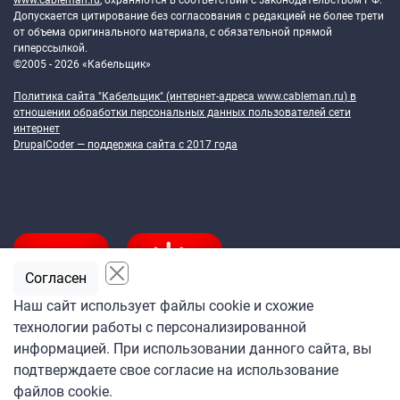
www.cableman.ru
, охраняются в соответствии с законодательством РФ.
Допускается цитирование без согласования с редакцией не более трети
от объема оригинального материала, с обязательной прямой
гиперссылкой.
©2005 - 2026 «Кабельщик»
Политика сайта "Кабельщик" (интернет-адреса
www.cableman.ru
) в
отношении обработки персональных данных пользователей сети
интернет
DrupalCoder — поддержка сайта c 2017 года
Согласен
Наш сайт использует файлы cookie и схожие
технологии работы с персонализированной
Подпишитесь
информацией. При использовании данного сайта, вы
на ежедневную рассылку
подтверждаете свое согласие на использование
«Кабельщика»
файлов cookie.