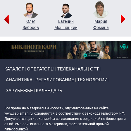
рий
Олег
Евгений
Мария
н
Зиборов
Мошняцкий
Фомина
Primary links
КАТАЛОГ
ОПЕРАТОРЫ
ТЕЛЕКАНАЛЫ
ОТТ
АНАЛИТИКА
РЕГУЛИРОВАНИЕ
ТЕХНОЛОГИИ
ЗАРУБЕЖЬЕ
КАЛЕНДАРЬ
Token Block
Все права на материалы и новости, опубликованные на сайте
www.cableman.ru
, охраняются в соответствии с законодательством РФ.
Допускается цитирование без согласования с редакцией не более трети
от объема оригинального материала, с обязательной прямой
гиперссылкой.