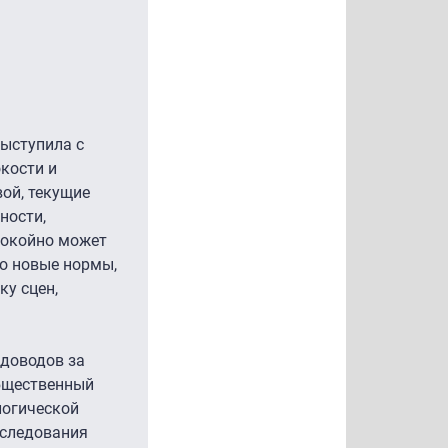
выступила с
кости и
ой, текущие
ности,
покойно может
во новые нормы,
у сцен,
 доводов за
общественный
логической
сследования