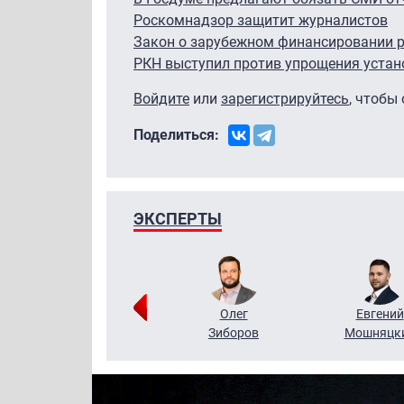
Роскомнадзор защитит журналистов
Закон о зарубежном финансировании р
РКН выступил против упрощения уста
Войдите
или
зарегистрируйтесь
, чтобы
Поделиться:
ЭКСПЕРТЫ
Григорий
Олег
Евгений
Кузин
Зиборов
Мошняцк