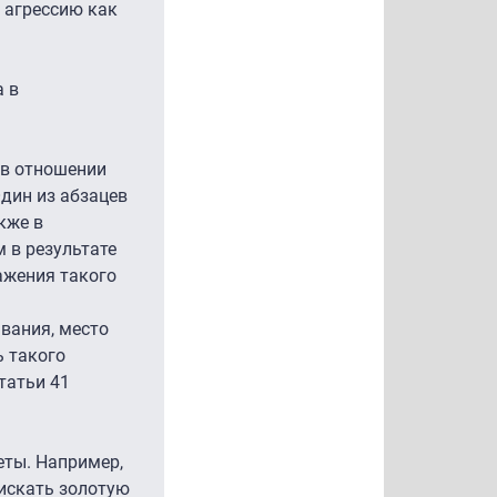
 агрессию как
а в
 в отношении
Один из абзацев
кже в
 в результате
ажения такого
ывания, место
ь такого
татьи 41
еты. Например,
искать золотую