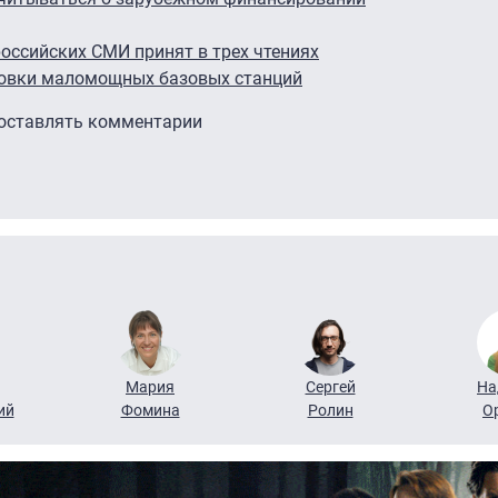
оссийских СМИ принят в трех чтениях
новки маломощных базовых станций
 оставлять комментарии
Мария
Сергей
На
ий
Фомина
Ролин
О