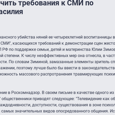
чить требования к СМИ по
асилия
ансного убийства няней ее четырехлетней воспитанницы 
 СМИ", касающихся требований к демонстрации сцен жесто
 РФ по поддержке семьи, детей и материнства Юлии Зимов
 степени. К числу неэффективных мер она отнесла, в част
ости. По словам Зиминой, замазанные элементы зритель с
ажении, поэтому лучше было бы ввести в законодательст
можность массового распротранения травмирующих психик
ие в Роскомнадзор. В своем письме в качестве одного из
" общественники приводят следующее: "Телевидение как 
каждодневности, доступности, существования в зоне психо
из самых значительных видов опосредованного общения. И