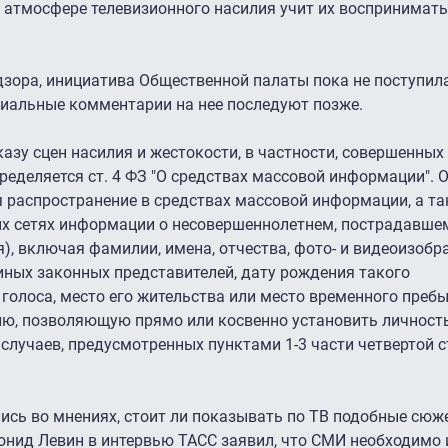
 атмосфере телевизионного насилия учит их воспринимать
зора, инициатива Общественной палаты пока не поступил
циальные комментарии на нее последуют позже.
казу сцен насилия и жестокости, в частности, совершенных
ределяется ст. 4 ФЗ "О средствах массовой информации". 
ся распространение в средствах массовой информации, а та
 сетях информации о несовершеннолетнем, пострадавшем
), включая фамилии, имена, отчества, фото- и видеоизобр
 иных законных представителей, дату рождения такого
 голоса, место его жительства или место временного преб
ию, позволяющую прямо или косвенно установить личност
случаев, предусмотренных пунктами 1-3 части четвертой с
ись во мнениях, стоит ли показывать по ТВ подобные сюж
онид Левин в интервью ТАСС заявил, что СМИ необходимо 