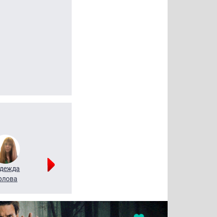
дежда
Мария
Алексей
рлова
Щербаль
Леонтьев