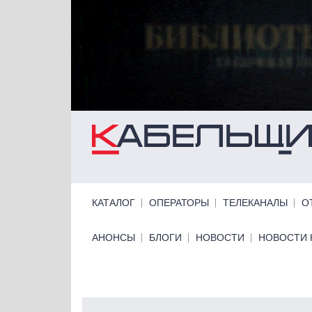
Перейти к основному содержанию
Primary links
КАТАЛОГ
ОПЕРАТОРЫ
ТЕЛЕКАНАЛЫ
О
Primary links bottom
АНОНСЫ
БЛОГИ
НОВОСТИ
НОВОСТИ 