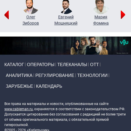
рий
Олег
Евгений
Мария
н
Зиборов
Мошняцкий
Фомина
Primary links
КАТАЛОГ
ОПЕРАТОРЫ
ТЕЛЕКАНАЛЫ
ОТТ
АНАЛИТИКА
РЕГУЛИРОВАНИЕ
ТЕХНОЛОГИИ
ЗАРУБЕЖЬЕ
КАЛЕНДАРЬ
Token Block
Все права на материалы и новости, опубликованные на сайте
www.cableman.ru
, охраняются в соответствии с законодательством РФ.
Допускается цитирование без согласования с редакцией не более трети
от объема оригинального материала, с обязательной прямой
гиперссылкой.
©2005 - 2026 «Кабельщик»