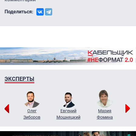
Поделиться:
ЭКСПЕРТЫ
рий
Олег
Евгений
Мария
н
Зиборов
Мошняцкий
Фомина