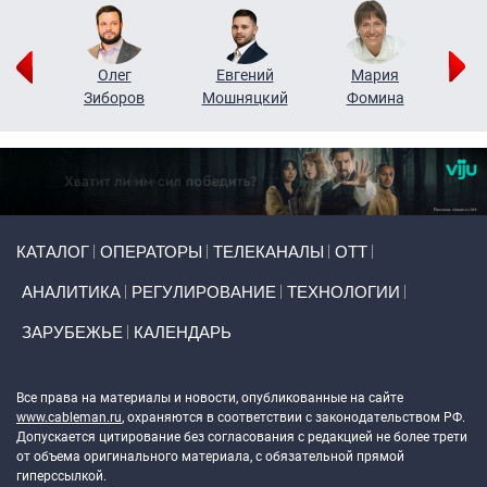
рий
Олег
Евгений
Мария
н
Зиборов
Мошняцкий
Фомина
Primary links
КАТАЛОГ
ОПЕРАТОРЫ
ТЕЛЕКАНАЛЫ
ОТТ
АНАЛИТИКА
РЕГУЛИРОВАНИЕ
ТЕХНОЛОГИИ
ЗАРУБЕЖЬЕ
КАЛЕНДАРЬ
Token Block
Все права на материалы и новости, опубликованные на сайте
www.cableman.ru
, охраняются в соответствии с законодательством РФ.
Допускается цитирование без согласования с редакцией не более трети
от объема оригинального материала, с обязательной прямой
гиперссылкой.