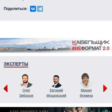
Поделиться:
ЭКСПЕРТЫ
рий
Олег
Евгений
Мария
н
Зиборов
Мошняцкий
Фомина