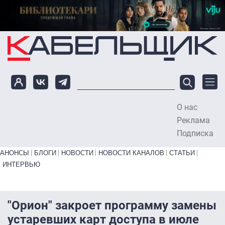
Перейти к основному содержанию
О нас
To
Реклама
Подписка
Primary links bottom
АНОНСЫ
БЛОГИ
НОВОСТИ
НОВОСТИ КАНАЛОВ
СТАТЬИ
ИНТЕРВЬЮ
"Орион" закроет программу замены
устаревших карт доступа в июле