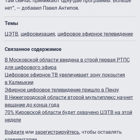
Там сейчас принимают одну-две программы. Больше
нет”, — добавил Павел Антипов.
Темы
ЦЭТВ
цифровизация
цифровое эфирное телевидение
Связанное содержимое
В Московской области введена в строй первая РТПС
для цифрового эфира
Цифровое эфирное ТВ увеличивает зону покрытия
в Калмыкии
Эфирное цифровое телевидение пришло в Пензу
В Нижегородской области второй мультиплекс начнет
вещание до конца года
70% Кировской области будет охвачено ЦЭТВ на этой
неделе
Войдите
или
зарегистрируйтесь
, чтобы оставлять
комментарии