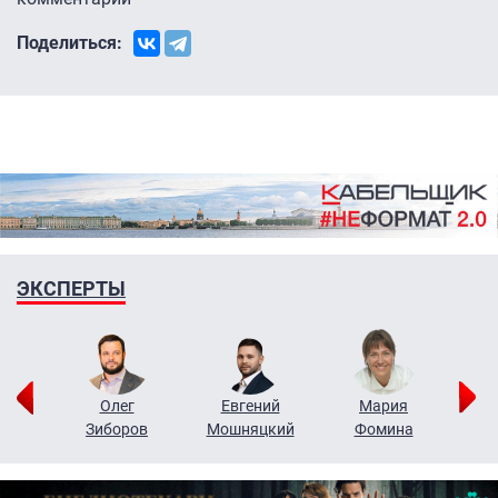
Поделиться:
ЭКСПЕРТЫ
рий
Олег
Евгений
Мария
н
Зиборов
Мошняцкий
Фомина