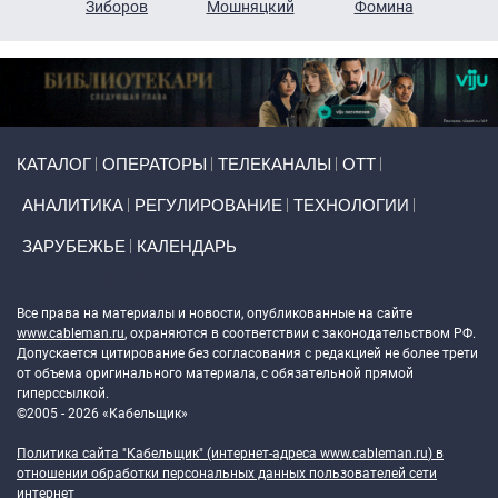
н
Зиборов
Мошняцкий
Фомина
Primary links
КАТАЛОГ
ОПЕРАТОРЫ
ТЕЛЕКАНАЛЫ
ОТТ
АНАЛИТИКА
РЕГУЛИРОВАНИЕ
ТЕХНОЛОГИИ
ЗАРУБЕЖЬЕ
КАЛЕНДАРЬ
Token Block
Все права на материалы и новости, опубликованные на сайте
www.cableman.ru
, охраняются в соответствии с законодательством РФ.
Допускается цитирование без согласования с редакцией не более трети
от объема оригинального материала, с обязательной прямой
гиперссылкой.
©2005 - 2026 «Кабельщик»
Политика сайта "Кабельщик" (интернет-адреса
www.cableman.ru
) в
отношении обработки персональных данных пользователей сети
интернет