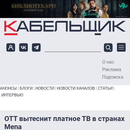
Перейти к основному содержанию
О нас
To
Реклама
Подписка
Primary links bottom
АНОНСЫ
БЛОГИ
НОВОСТИ
НОВОСТИ КАНАЛОВ
СТАТЬИ
ИНТЕРВЬЮ
OTT вытеснит платное ТВ в странах
Mena