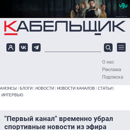
Перейти к основному содержанию
О нас
To
Реклама
Подписка
Primary links bottom
АНОНСЫ
БЛОГИ
НОВОСТИ
НОВОСТИ КАНАЛОВ
СТАТЬИ
ИНТЕРВЬЮ
"Первый канал" временно убрал
спортивные новости из эфира