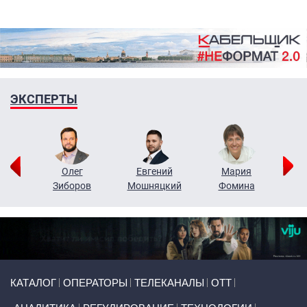
ЭКСПЕРТЫ
рий
Олег
Евгений
Мария
н
Зиборов
Мошняцкий
Фомина
Primary links
КАТАЛОГ
ОПЕРАТОРЫ
ТЕЛЕКАНАЛЫ
ОТТ