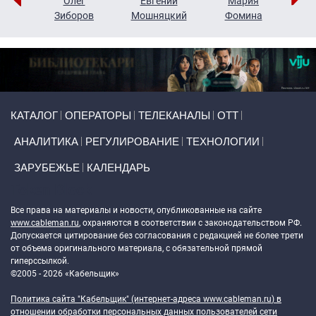
рий
Олег
Евгений
Мария
н
Зиборов
Мошняцкий
Фомина
Primary links
КАТАЛОГ
ОПЕРАТОРЫ
ТЕЛЕКАНАЛЫ
ОТТ
АНАЛИТИКА
РЕГУЛИРОВАНИЕ
ТЕХНОЛОГИИ
ЗАРУБЕЖЬЕ
КАЛЕНДАРЬ
Token Block
Все права на материалы и новости, опубликованные на сайте
www.cableman.ru
, охраняются в соответствии с законодательством РФ.
Допускается цитирование без согласования с редакцией не более трети
от объема оригинального материала, с обязательной прямой
гиперссылкой.
©2005 - 2026 «Кабельщик»
Политика сайта "Кабельщик" (интернет-адреса
www.cableman.ru
) в
отношении обработки персональных данных пользователей сети