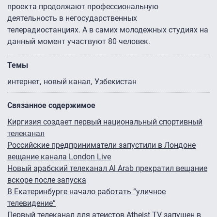
проекта продолжают профессиональную
деятельность в негосударственных
телерадиостанциях. А в самих молодежных студиях на
данный момент участвуют 80 человек.
Темы
интернет
новый канал
Узбекистан
Связанное содержимое
Киргизия создает первый национальный спортивный
телеканал
Российские предприниматели запустили в Лондоне
вещание канала London Live
Новый арабский телеканал Al Arab прекратил вещание
вскоре после запуска
В Екатеринбурге начало работать “уличное
телевидение”
Первый телеканал для атеистов Atheist TV запущен в