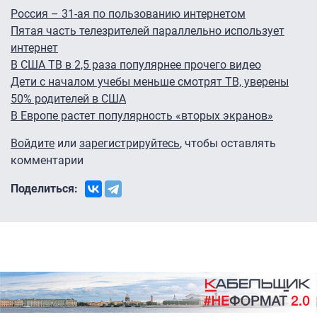
Россия – 31-ая по пользованию интернетом
Пятая часть телезрителей параллельно использует
интернет
В США ТВ в 2,5 раза популярнее прочего видео
Дети с началом учебы меньше смотрят ТВ, уверены
50% родителей в США
В Европе растет популярность «вторых экранов»
Войдите
или
зарегистрируйтесь
, чтобы оставлять
комментарии
Поделиться: