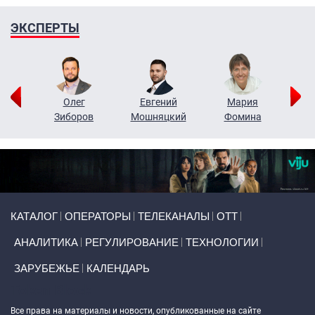
ЭКСПЕРТЫ
рий
Олег
Евгений
Мария
н
Зиборов
Мошняцкий
Фомина
Primary links
КАТАЛОГ
ОПЕРАТОРЫ
ТЕЛЕКАНАЛЫ
ОТТ
АНАЛИТИКА
РЕГУЛИРОВАНИЕ
ТЕХНОЛОГИИ
ЗАРУБЕЖЬЕ
КАЛЕНДАРЬ
Token Block
Все права на материалы и новости, опубликованные на сайте