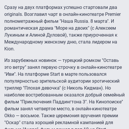
Сразу на двух платформах успешно стартовали два
originals. Возглавил чарт в онлайн-кинотеатре Premier
полнометражный фильм "Наша Russia. 8 марта". И
романтическая драма "Море на двоих" (с Алексеем
Лукиным и Алиной Дуловой), также приуроченная к
Международному женскому дню, стала лидером на
Kion.
Из зарубежных новинок — турецкий ромком "Оставь
это ветру" занял первую строчку в онлайн-кинотеатре
"Иви". На платформе Start в марте пользовался
популярностью зрительской аудитории эротический
триллер "Плохая девочка" (с Николь Кидман). Но
наиболее востребованным оказался добрый семейный
фильм "Приключения Паддингтона 3". На Кинопоиске"
фильм занял четвертое место, в онлайн-кинотеатре
Okko — восьмое. Также церемония вручения премии
"Оскар" стала хорошей рекламной кампанией для