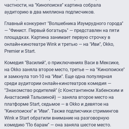
частности, на "Кинопоиске" картина собрала
аудиторию в два миллиона подписчиков.
Главный конкурент "Волшебника Изумрудного города"
— "Финист. Первый богатырь" — представлен на пяти
площадках. Картина занимает первую строчку в
онлайн-кинотеатре Wink и третью — на "Иви", Okko,
Premier и Start.
Комедия "Василий", о приключениях Васи в Мексике,
на Okko заняла второе место, третье — на "Кинопоиске"
и замкнула топ-10 на "Иви". Еще одна популярная
среди аудитории онлайн-кинотеатров комедия —
"Знакомство родителей" (с Константином Хабенским и
Анастасией Талызиной) — заняла второе место на
платформе Start, седьмое — в Okko и девятое на
"Кинопоиске" и "Иви". Также подписчики стримингов
Wink и Start обратили внимание на разговорную
комедию "По барам" — она заняла шестое место.