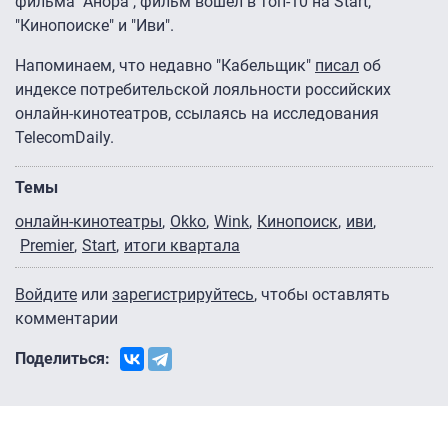
фильма "Анора", фильм вошел в топ-10 на Start,
"Кинопоиске" и "Иви".
Напоминаем, что недавно "Кабельщик"
писал
об
индексе потребительской лояльности российских
онлайн-кинотеатров, ссылаясь на исследования
TelecomDaily.
Темы
онлайн-кинотеатры
Okko
Wink
Кинопоиск
иви
Premier
Start
итоги квартала
Войдите
или
зарегистрируйтесь
, чтобы оставлять
комментарии
Поделиться: