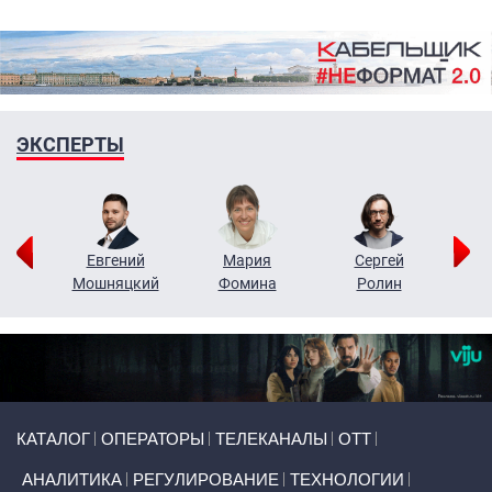
ЭКСПЕРТЫ
ор
Евгений
Мария
Сергей
Н
ко
Мошняцкий
Фомина
Ролин
Primary links
КАТАЛОГ
ОПЕРАТОРЫ
ТЕЛЕКАНАЛЫ
ОТТ
АНАЛИТИКА
РЕГУЛИРОВАНИЕ
ТЕХНОЛОГИИ