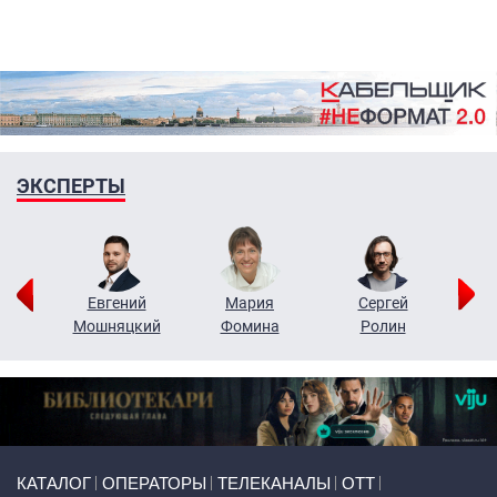
ЭКСПЕРТЫ
ор
Евгений
Мария
Сергей
Н
ко
Мошняцкий
Фомина
Ролин
Primary links
КАТАЛОГ
ОПЕРАТОРЫ
ТЕЛЕКАНАЛЫ
ОТТ