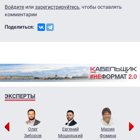
Войдите
или
зарегистрируйтесь
, чтобы оставлять
комментарии
Поделиться:
ЭКСПЕРТЫ
рий
Олег
Евгений
Мария
н
Зиборов
Мошняцкий
Фомина