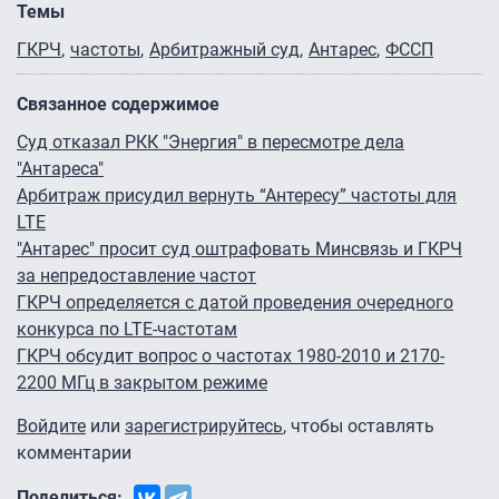
Темы
ГКРЧ
частоты
Арбитражный суд
Антарес
ФССП
Связанное содержимое
Суд отказал РКК "Энергия" в пересмотре дела
"Антареса"
Арбитраж присудил вернуть “Антересу” частоты для
LTE
"Антарес" просит суд оштрафовать Минсвязь и ГКРЧ
за непредоставление частот
ГКРЧ определяется с датой проведения очередного
конкурса по LTE-частотам
ГКРЧ обсудит вопрос о частотах 1980-2010 и 2170-
2200 МГц в закрытом режиме
Войдите
или
зарегистрируйтесь
, чтобы оставлять
комментарии
Поделиться: