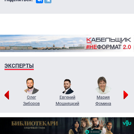
ЭКСПЕРТЫ
рий
Олег
Евгений
Мария
н
Зиборов
Мошняцкий
Фомина