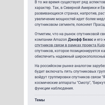
В то же время существует ряд аспекто
характер. Так, в Северной Америки и 
развивающихся странах, напротив, рас
увеличение мощностей идет более медл
спутниковом сегменте, поясняет Праса
Отметим, что на рынок спутниковой свя
компании Amazon
Джефф Безос
и его
спутников связи в рамках проекта Kuip
спутников, которое позиционируется ка
обеспечить надежный широкополосный 
На российском рынке аналогом заруб
будет включать пять спутниковых груп
войдут группировки спутников связи "Ям
космические аппараты "Смотр", "Беркут-О
функции наблюдения.
Темы