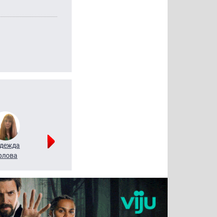
дежда
Мария
Алексей
рлова
Щербаль
Леонтьев