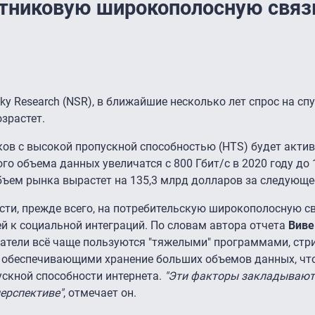
путниковую широкополосную связ
ky Research (NSR), в ближайшие несколько лет спрос на с
зрастет.
ов с высокой пропускной способностью (HTS) будет акти
го объема данных увеличатся с 800 Гбит/с в 2020 году до 
объем рынка вырастет на 135,3 млрд долларов за следующе
сти, прежде всего, на потребительскую широкополосную св
й к социальной интеграций. По словам автора отчета
Виве
ватели всё чаще пользуются "тяжелыми" программами, ст
обеспечивающими хранение больших объемов данных, что
ускной способности интернета.
"Эти факторы закладывают
ерспективе"
, отмечает он.