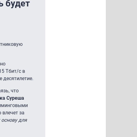
ь будет
путниковую
вно
15 Тбит/с в
е десятилетие.
язь, что
ка Суреша
риминговыми
 влечет за
 основу для