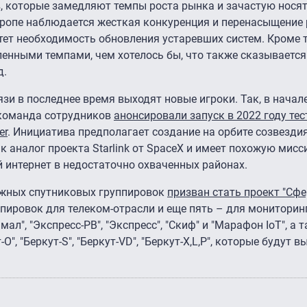
в, которые замедляют темпы роста рынка и зачастую нося
Европе наблюдается жесткая конкуренция и перенасыщение 
тет необходимость обновления устаревших систем. Кроме т
енными темпами, чем хотелось бы, что также сказывается
д.
зи в последнее время выходят новые игроки. Так, в начале
 команда сотрудников
анонсировали запуск в 2022 году те
er
. Инициатива предполагает создание на орбите созвездия
к аналог проекта Starlink от SpaceX и имеет похожую мис
интернет в недостаточно охваченных районах.
ежных спутниковых группировок
призван стать проект "Сфе
пировок для телеком-отрасли и еще пять – для мониторин
ал", "Экспресс-РВ", "Экспресс", "Скиф" и "Марафон IoT", а 
", "Беркут-S", "Беркут-VD", "Беркут-X,L,P", которые будут 