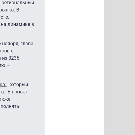
т региональный
рынка. В
ого,
 на динамике в
 ноября, глава
стовых
 из 3236
сию —
ра"
, который
га. В проект
также
выполнять