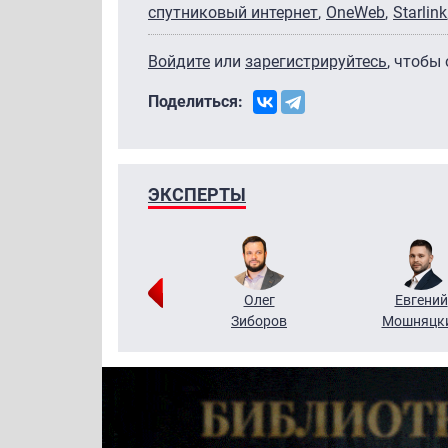
спутниковый интернет
OneWeb
Starlink
Войдите
или
зарегистрируйтесь
, чтобы
Поделиться:
ЭКСПЕРТЫ
Григорий
Олег
Евгений
Кузин
Зиборов
Мошняцк