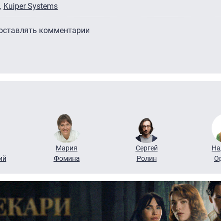
Kuiper Systems
 оставлять комментарии
Мария
Сергей
На
ий
Фомина
Ролин
О