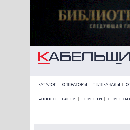
Перейти к основному содержанию
Primary links
КАТАЛОГ
ОПЕРАТОРЫ
ТЕЛЕКАНАЛЫ
О
Primary links bottom
АНОНСЫ
БЛОГИ
НОВОСТИ
НОВОСТИ 