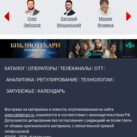
рий
Олег
Евгений
Мария
н
Зиборов
Мошняцкий
Фомина
Primary links
КАТАЛОГ
ОПЕРАТОРЫ
ТЕЛЕКАНАЛЫ
ОТТ
АНАЛИТИКА
РЕГУЛИРОВАНИЕ
ТЕХНОЛОГИИ
ЗАРУБЕЖЬЕ
КАЛЕНДАРЬ
Token Block
Все права на материалы и новости, опубликованные на сайте
www.cableman.ru
, охраняются в соответствии с законодательством РФ.
Допускается цитирование без согласования с редакцией не более трети
от объема оригинального материала, с обязательной прямой
гиперссылкой.