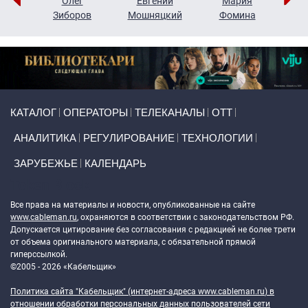
рий
Олег
Евгений
Мария
н
Зиборов
Мошняцкий
Фомина
Primary links
КАТАЛОГ
ОПЕРАТОРЫ
ТЕЛЕКАНАЛЫ
ОТТ
АНАЛИТИКА
РЕГУЛИРОВАНИЕ
ТЕХНОЛОГИИ
ЗАРУБЕЖЬЕ
КАЛЕНДАРЬ
Token Block
Все права на материалы и новости, опубликованные на сайте
www.cableman.ru
, охраняются в соответствии с законодательством РФ.
Допускается цитирование без согласования с редакцией не более трети
от объема оригинального материала, с обязательной прямой
гиперссылкой.
©2005 - 2026 «Кабельщик»
Политика сайта "Кабельщик" (интернет-адреса
www.cableman.ru
) в
отношении обработки персональных данных пользователей сети