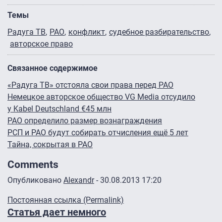
Темы
Радуга ТВ
РАО
конфликт
судебное разбирательство
авторское право
Связанное содержимое
«Радуга ТВ» отстояла свои права перед РАО
Немецкое авторское общество VG Media отсудило
у Kabel Deutschland €45 млн
РАО определило размер вознаграждения
РСП и РАО будут собирать отчисления ещё 5 лет
Тайна, сокрытая в РАО
Comments
Опубликовано
Alexandr
- 30.08.2013 17:20
Постоянная ссылка (Permalink)
Статья дает немного