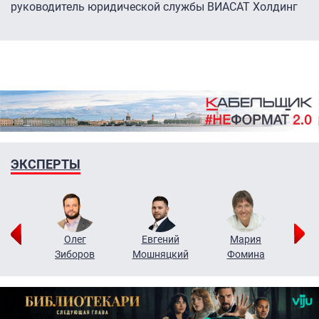
руководитель юридической службы ВИАСАТ Холдинг
ЭКСПЕРТЫ
рий
Олег
Евгений
Мария
н
Зиборов
Мошняцкий
Фомина