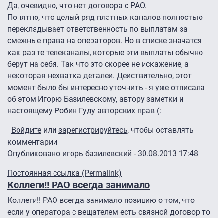
Да, очевидно, что нет договора с РАО.
Понятно, что целый ряд платных каналов полностью
перекладывает ответственность по выплатам за
смежные права на операторов. Но в списке значатся
как раз те телеканалы, которые эти выплаты обычно
берут на себя. Так что это скорее не искажение, а
некоторая нехватка деталей. Действительно, этот
момент было бы интересно уточнить - я уже отписала
об этом Игорю Базилевскому, автору заметки и
настоящему Робин Гуду авторских прав (:
Войдите
или
зарегистрируйтесь
, чтобы оставлять
комментарии
Опубликовано
игорь базилевский
- 30.08.2013 17:48
Ответ на
Статья дает немного
от
Alexandr
Постоянная ссылка (Permalink)
Коллеги!! РАО всегда занимало
Коллеги!! РАО всегда занимало позицию о том, что
если у оператора с вещателем есть связной договор то