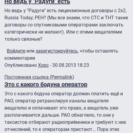
Но ведь у "Радуги" есть
Но ведь у "Радуги" есть лицензионные договоры с 2х2,
Russia Today, РЕН? (Мы все знаем, что СТС и ТНТ такие
договоры со спутниковыми операторами заключать
категорически не желают). Или с этими вещателями
только связные?
Войдите
или
зарегистрируйтесь
, чтобы оставлять
комментарии
Опубликовано
Xopc
- 30.08.2013 18:23
Ответ на
Статья дает немного
от
Alexandr
Постоянная ссылка (Permalink)
Это с какого бодуна оператор
Это с какого бодуна оператор должен платить ещё и
РАО, оператор ретранслируя каналы вещателя
вещателю и оплачивает это право, а вещатель уже
расплачивается дальше. РАО обнаглело, то они у
таксистов отбирают радиоприёмники и требуют с них
отчислений, то к операторам пристают... Пора этих