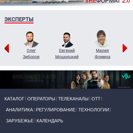
ЭКСПЕРТЫ
рий
Олег
Евгений
Мария
н
Зиборов
Мошняцкий
Фомина
Primary links
КАТАЛОГ
ОПЕРАТОРЫ
ТЕЛЕКАНАЛЫ
ОТТ
АНАЛИТИКА
РЕГУЛИРОВАНИЕ
ТЕХНОЛОГИИ
ЗАРУБЕЖЬЕ
КАЛЕНДАРЬ
Token Block