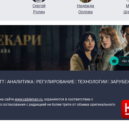
Сергей
Надежда
М
Ролин
Орлова
Ще
ТТ
АНАЛИТИКА
РЕГУЛИРОВАНИЕ
ТЕХНОЛОГИИ
ЗАРУБЕ
 на сайте
www.cableman.ru
, охраняются в соответствии с
 согласования с редакцией не более трети от объема оригинального
ableman.ru
) в отношении обработки персональных данных