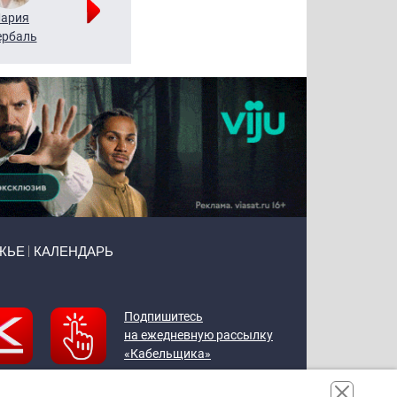
ария
Алексей
Татьяна
рбаль
Леонтьев
Воронова
ЖЬЕ
КАЛЕНДАРЬ
Подпишитесь
на ежедневную рассылку
«Кабельщика»