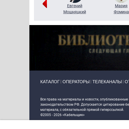
Виктор
Евгений
Мария
Бритько
Мошняцкий
Фомина
Primary links
КАТАЛОГ
ОПЕРАТОРЫ
ТЕЛЕКАНАЛЫ
О
Token Block
Все права на материалы и новости, опубликованные
законодательством РФ. Допускается цитирование без
материала, с обязательной прямой гиперссылкой.
©2005 - 2026 «Кабельщик»
Политика сайта "Кабельщик" (интернет-адреса
www.c