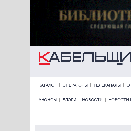
Перейти к основному содержанию
Primary links
КАТАЛОГ
ОПЕРАТОРЫ
ТЕЛЕКАНАЛЫ
О
Primary links bottom
АНОНСЫ
БЛОГИ
НОВОСТИ
НОВОСТИ 