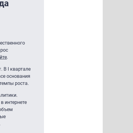
да
ественного
ырос
йте
.
. В I квартале
 все основания
темпы роста.
литики.
в интернете
 объем
ные
.