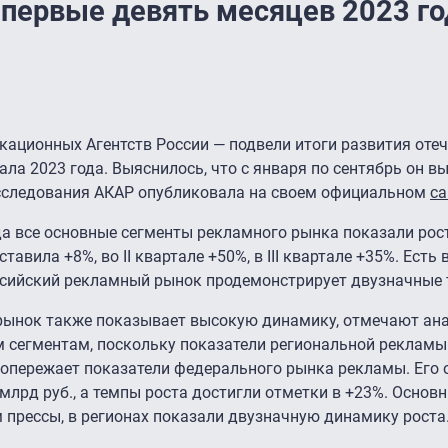
первые девять месяцев 2023 го
ационных Агентств России — подвели итоги развития отеч
ла 2023 года. Выяснилось, что с января по сентябрь он в
 исследования АКАР опубликовала на своем официальном
са
 года все основные сегменты рекламного рынка показали рост
авила +8%, во II квартале +50%, в III квартале +35%. Есть
оссийский рекламный рынок продемонстрирует двузначные 
рынок также показывает высокую динамику, отмечают ана
м сегментам, поскольку показатели региональной рекламы 
 опережает показатели федерального рынка рекламы. Его
млрд руб., а темпы роста достигли отметки в +23%. Основ
 прессы, в регионах показали двузначную динамику роста