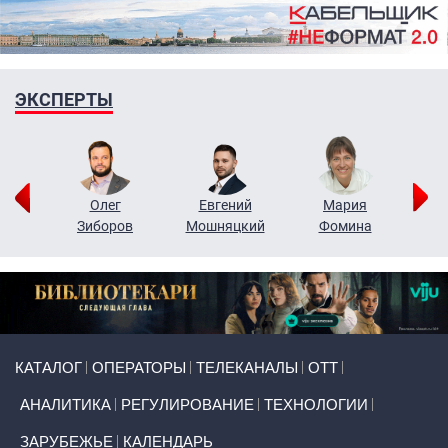
ЭКСПЕРТЫ
рий
Олег
Евгений
Мария
н
Зиборов
Мошняцкий
Фомина
Primary links
КАТАЛОГ
ОПЕРАТОРЫ
ТЕЛЕКАНАЛЫ
ОТТ
АНАЛИТИКА
РЕГУЛИРОВАНИЕ
ТЕХНОЛОГИИ
ЗАРУБЕЖЬЕ
КАЛЕНДАРЬ