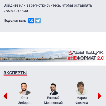
Войдите
или
зарегистрируйтесь
, чтобы оставлять
комментарии
Поделиться:
ЭКСПЕРТЫ
рий
Олег
Евгений
Мария
н
Зиборов
Мошняцкий
Фомина