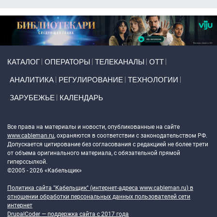
Primary links
КАТАЛОГ
ОПЕРАТОРЫ
ТЕЛЕКАНАЛЫ
ОТТ
АНАЛИТИКА
РЕГУЛИРОВАНИЕ
ТЕХНОЛОГИИ
ЗАРУБЕЖЬЕ
КАЛЕНДАРЬ
Token Block
Все права на материалы и новости, опубликованные на сайте
www.cableman.ru
, охраняются в соответствии с законодательством РФ.
Допускается цитирование без согласования с редакцией не более трети
от объема оригинального материала, с обязательной прямой
гиперссылкой.
©2005 - 2026 «Кабельщик»
Политика сайта "Кабельщик" (интернет-адреса
www.cableman.ru
) в
отношении обработки персональных данных пользователей сети
интернет
DrupalCoder — поддержка сайта c 2017 года