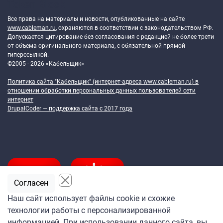
Token Block
Все права на материалы и новости, опубликованные на сайте
www.cableman.ru
, охраняются в соответствии с законодательством РФ.
Допускается цитирование без согласования с редакцией не более трети
от объема оригинального материала, с обязательной прямой
гиперссылкой.
©2005 - 2026 «Кабельщик»
Политика сайта "Кабельщик" (интернет-адреса
www.cableman.ru
) в
отношении обработки персональных данных пользователей сети
интернет
DrupalCoder — поддержка сайта c 2017 года
Согласен
Наш сайт использует файлы cookie и схожие
технологии работы с персонализированной
Подпишитесь
информацией. При использовании данного сайта, вы