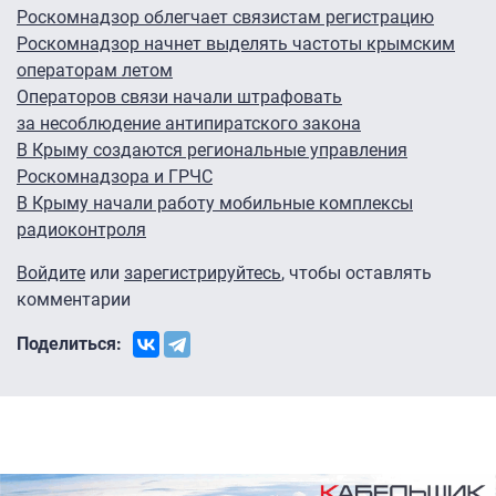
Роскомнадзор облегчает связистам регистрацию
Роскомнадзор начнет выделять частоты крымским
операторам летом
Операторов связи начали штрафовать
за несоблюдение антипиратского закона
В Крыму создаются региональные управления
Роскомнадзора и ГРЧС
В Крыму начали работу мобильные комплексы
радиоконтроля
Войдите
или
зарегистрируйтесь
, чтобы оставлять
комментарии
Поделиться: