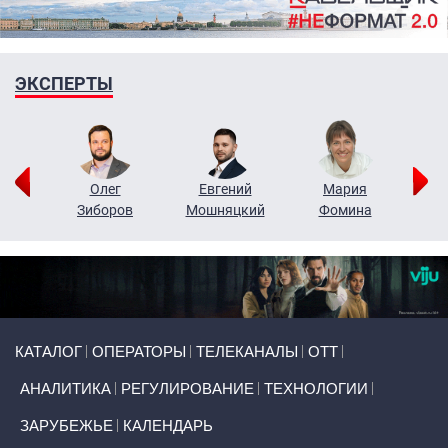
ЭКСПЕРТЫ
рий
Олег
Евгений
Мария
н
Зиборов
Мошняцкий
Фомина
Primary links
КАТАЛОГ
ОПЕРАТОРЫ
ТЕЛЕКАНАЛЫ
ОТТ
АНАЛИТИКА
РЕГУЛИРОВАНИЕ
ТЕХНОЛОГИИ
ЗАРУБЕЖЬЕ
КАЛЕНДАРЬ