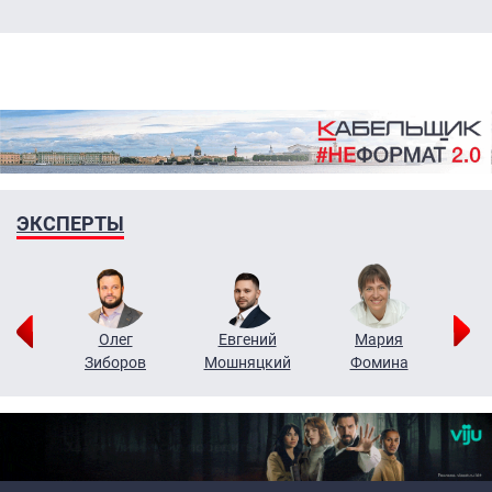
ЭКСПЕРТЫ
рий
Олег
Евгений
Мария
н
Зиборов
Мошняцкий
Фомина