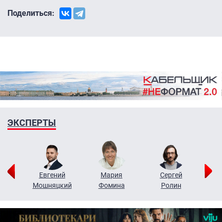
Поделиться:
ЭКСПЕРТЫ
ор
Евгений
Мария
Сергей
Н
ко
Мошняцкий
Фомина
Ролин