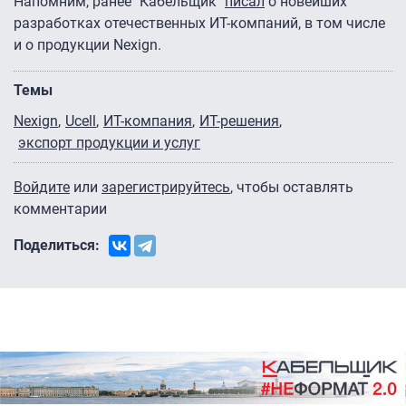
Напомним, ранее "Кабельщик"
писал
о новейших
разработках отечественных ИТ-компаний, в том числе
и о продукции Nexign.
Темы
Nexign
Ucell
ИТ-компания
ИТ-решения
экспорт продукции и услуг
Войдите
или
зарегистрируйтесь
, чтобы оставлять
комментарии
Поделиться: