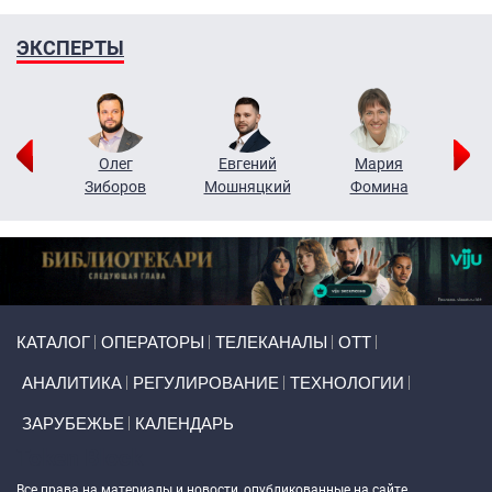
ЭКСПЕРТЫ
рий
Олег
Евгений
Мария
н
Зиборов
Мошняцкий
Фомина
Primary links
КАТАЛОГ
ОПЕРАТОРЫ
ТЕЛЕКАНАЛЫ
ОТТ
АНАЛИТИКА
РЕГУЛИРОВАНИЕ
ТЕХНОЛОГИИ
ЗАРУБЕЖЬЕ
КАЛЕНДАРЬ
Token Block
Все права на материалы и новости, опубликованные на сайте