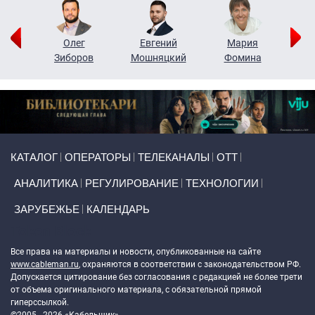
рий
Олег
Евгений
Мария
н
Зиборов
Мошняцкий
Фомина
Primary links
КАТАЛОГ
ОПЕРАТОРЫ
ТЕЛЕКАНАЛЫ
ОТТ
АНАЛИТИКА
РЕГУЛИРОВАНИЕ
ТЕХНОЛОГИИ
ЗАРУБЕЖЬЕ
КАЛЕНДАРЬ
Token Block
Все права на материалы и новости, опубликованные на сайте
www.cableman.ru
, охраняются в соответствии с законодательством РФ.
Допускается цитирование без согласования с редакцией не более трети
от объема оригинального материала, с обязательной прямой
гиперссылкой.