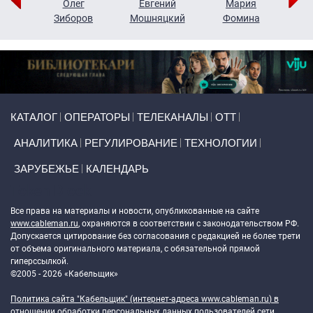
рий
Олег
Евгений
Мария
н
Зиборов
Мошняцкий
Фомина
Primary links
КАТАЛОГ
ОПЕРАТОРЫ
ТЕЛЕКАНАЛЫ
ОТТ
АНАЛИТИКА
РЕГУЛИРОВАНИЕ
ТЕХНОЛОГИИ
ЗАРУБЕЖЬЕ
КАЛЕНДАРЬ
Token Block
Все права на материалы и новости, опубликованные на сайте
www.cableman.ru
, охраняются в соответствии с законодательством РФ.
Допускается цитирование без согласования с редакцией не более трети
от объема оригинального материала, с обязательной прямой
гиперссылкой.
©2005 - 2026 «Кабельщик»
Политика сайта "Кабельщик" (интернет-адреса
www.cableman.ru
) в
отношении обработки персональных данных пользователей сети