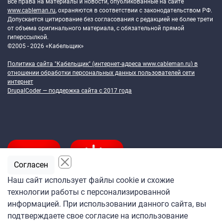
Все права на материалы и новости, опубликованные на сайте
www.cableman.ru
, охраняются в соответствии с законодательством РФ.
Допускается цитирование без согласования с редакцией не более трети
от объема оригинального материала, с обязательной прямой
гиперссылкой.
©2005 - 2026 «Кабельщик»
Политика сайта "Кабельщик" (интернет-адреса
www.cableman.ru
) в
отношении обработки персональных данных пользователей сети
интернет
DrupalCoder — поддержка сайта c 2017 года
Согласен
Наш сайт использует файлы cookie и схожие
технологии работы с персонализированной
Подпишитесь
информацией. При использовании данного сайта, вы
на ежедневную рассылку
подтверждаете свое согласие на использование