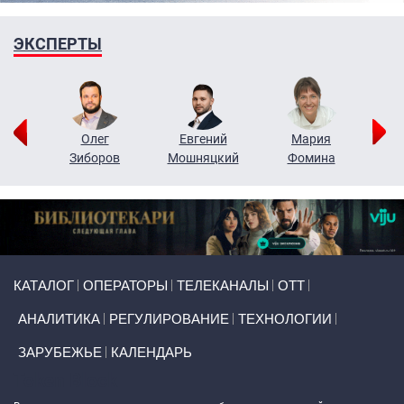
ЭКСПЕРТЫ
рий
Олег
Евгений
Мария
н
Зиборов
Мошняцкий
Фомина
Primary links
КАТАЛОГ
ОПЕРАТОРЫ
ТЕЛЕКАНАЛЫ
ОТТ
АНАЛИТИКА
РЕГУЛИРОВАНИЕ
ТЕХНОЛОГИИ
ЗАРУБЕЖЬЕ
КАЛЕНДАРЬ
Token Block