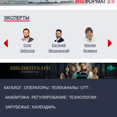
ЭКСПЕРТЫ
рий
Олег
Евгений
Мария
н
Зиборов
Мошняцкий
Фомина
Primary links
КАТАЛОГ
ОПЕРАТОРЫ
ТЕЛЕКАНАЛЫ
ОТТ
АНАЛИТИКА
РЕГУЛИРОВАНИЕ
ТЕХНОЛОГИИ
ЗАРУБЕЖЬЕ
КАЛЕНДАРЬ
Token Block