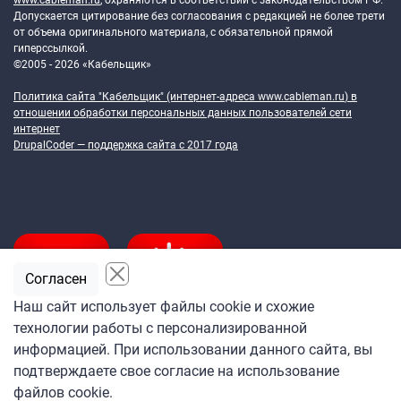
www.cableman.ru
, охраняются в соответствии с законодательством РФ.
Допускается цитирование без согласования с редакцией не более трети
от объема оригинального материала, с обязательной прямой
гиперссылкой.
©2005 - 2026 «Кабельщик»
Политика сайта "Кабельщик" (интернет-адреса
www.cableman.ru
) в
отношении обработки персональных данных пользователей сети
интернет
DrupalCoder — поддержка сайта c 2017 года
Согласен
Наш сайт использует файлы cookie и схожие
технологии работы с персонализированной
Подпишитесь
информацией. При использовании данного сайта, вы
на ежедневную рассылку
подтверждаете свое согласие на использование
«Кабельщика»
файлов cookie.