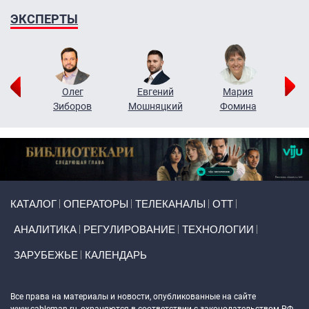
ЭКСПЕРТЫ
рий
Олег
Евгений
Мария
н
Зиборов
Мошняцкий
Фомина
Primary links
КАТАЛОГ
ОПЕРАТОРЫ
ТЕЛЕКАНАЛЫ
ОТТ
АНАЛИТИКА
РЕГУЛИРОВАНИЕ
ТЕХНОЛОГИИ
ЗАРУБЕЖЬЕ
КАЛЕНДАРЬ
Token Block
Все права на материалы и новости, опубликованные на сайте