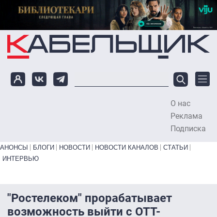
Перейти к основному содержанию
О нас
To
Реклама
Подписка
Primary links bottom
АНОНСЫ
БЛОГИ
НОВОСТИ
НОВОСТИ КАНАЛОВ
СТАТЬИ
ИНТЕРВЬЮ
"Ростелеком" прорабатывает
возможность выйти с OTT-