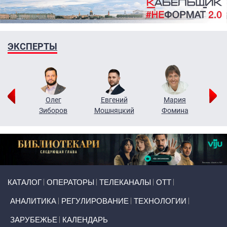
ЭКСПЕРТЫ
рий
Олег
Евгений
Мария
н
Зиборов
Мошняцкий
Фомина
Primary links
КАТАЛОГ
ОПЕРАТОРЫ
ТЕЛЕКАНАЛЫ
ОТТ
АНАЛИТИКА
РЕГУЛИРОВАНИЕ
ТЕХНОЛОГИИ
ЗАРУБЕЖЬЕ
КАЛЕНДАРЬ