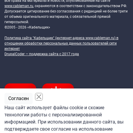
Все права на материалы и новости, опубликованные на сайте
www.cableman.ru
, охраняются в соответствии с законодательством РФ.
Допускается цитирование без согласования с редакцией не более трети
от объема оригинального материала, с обязательной прямой
гиперссылкой.
©2005 - 2026 «Кабельщик»
Политика сайта "Кабельщик" (интернет-адреса
www.cableman.ru
) в
отношении обработки персональных данных пользователей сети
интернет
DrupalCoder — поддержка сайта c 2017 года
Согласен
Наш сайт использует файлы cookie и схожие
технологии работы с персонализированной
Подпишитесь
информацией. При использовании данного сайта, вы
на ежедневную рассылку
подтверждаете свое согласие на использование