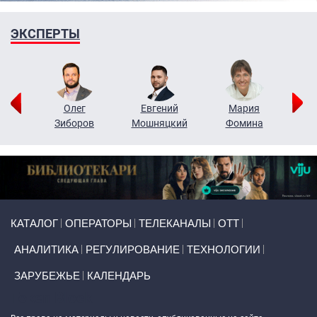
ЭКСПЕРТЫ
рий
Олег
Евгений
Мария
н
Зиборов
Мошняцкий
Фомина
Primary links
КАТАЛОГ
ОПЕРАТОРЫ
ТЕЛЕКАНАЛЫ
ОТТ
АНАЛИТИКА
РЕГУЛИРОВАНИЕ
ТЕХНОЛОГИИ
ЗАРУБЕЖЬЕ
КАЛЕНДАРЬ
Token Block