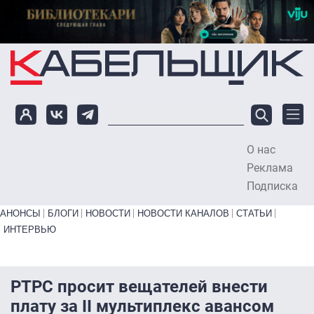
Перейти к основному содержанию
О нас
To
Реклама
Подписка
Primary links bottom
АНОНСЫ
БЛОГИ
НОВОСТИ
НОВОСТИ КАНАЛОВ
СТАТЬИ
ИНТЕРВЬЮ
РТРС просит вещателей внести
плату за II мультиплекс авансом