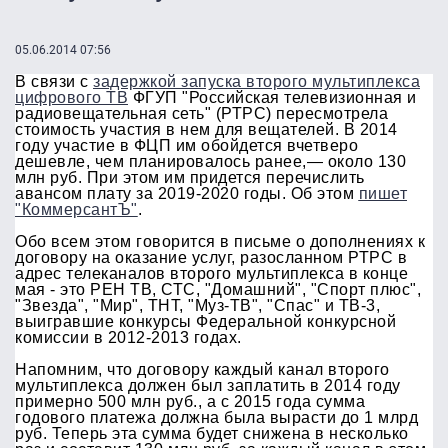
05.06.2014 07:56
В связи с
задержкой запуска второго мультиплекса
цифрового ТВ
ФГУП "Российская телевизионная и
радиовещательная сеть" (РТРС) пересмотрела
стоимость участия в нем для вещателей. В 2014
году участие в ФЦП им обойдется вчетверо
дешевле, чем планировалось ранее,— около 130
млн руб. При этом им придется перечислить
авансом плату за 2019-2020 годы. Об этом
пишет
"КоммерсантЪ"
.
Обо всем этом говорится в письме о дополнениях к
договору на оказание услуг, разосланном РТРС в
адрес телеканалов второго мультиплекса в конце
мая - это РЕН ТВ, СТС, "Домашний", "Спорт плюс",
"Звезда", "Мир", ТНТ, "Муз-ТВ", "Спас" и ТВ-3,
выигравшие конкурсы Федеральной конкурсной
комиссии в 2012-2013 годах.
Напомним, что договору каждый канал второго
мультиплекса должен был заплатить в 2014 году
примерно 500 млн руб., а с 2015 года сумма
годового платежа должна была вырасти до 1 млрд
руб. Теперь эта сумма будет снижена в несколько