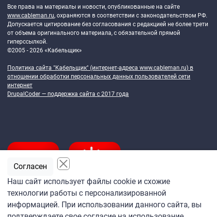
Все права на материалы и новости, опубликованные на сайте
www.cableman.ru
, охраняются в соответствии с законодательством РФ.
Допускается цитирование без согласования с редакцией не более трети
от объема оригинального материала, с обязательной прямой
гиперссылкой.
©2005 - 2026 «Кабельщик»
Политика сайта "Кабельщик" (интернет-адреса
www.cableman.ru
) в
отношении обработки персональных данных пользователей сети
интернет
DrupalCoder — поддержка сайта c 2017 года
Согласен
Наш сайт использует файлы cookie и схожие
технологии работы с персонализированной
Подпишитесь
информацией. При использовании данного сайта, вы
на ежедневную рассылку
подтверждаете свое согласие на использование