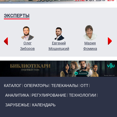
ЭКСПЕРТЫ
рий
Олег
Евгений
Мария
н
Зиборов
Мошняцкий
Фомина
Primary links
КАТАЛОГ
ОПЕРАТОРЫ
ТЕЛЕКАНАЛЫ
ОТТ
АНАЛИТИКА
РЕГУЛИРОВАНИЕ
ТЕХНОЛОГИИ
ЗАРУБЕЖЬЕ
КАЛЕНДАРЬ
Token Block