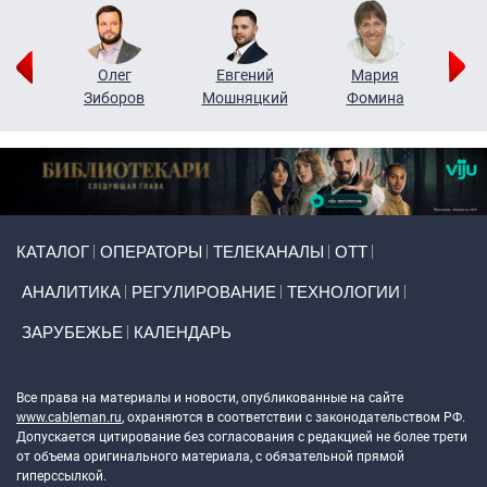
рий
Олег
Евгений
Мария
н
Зиборов
Мошняцкий
Фомина
Primary links
КАТАЛОГ
ОПЕРАТОРЫ
ТЕЛЕКАНАЛЫ
ОТТ
АНАЛИТИКА
РЕГУЛИРОВАНИЕ
ТЕХНОЛОГИИ
ЗАРУБЕЖЬЕ
КАЛЕНДАРЬ
Token Block
Все права на материалы и новости, опубликованные на сайте
www.cableman.ru
, охраняются в соответствии с законодательством РФ.
Допускается цитирование без согласования с редакцией не более трети
от объема оригинального материала, с обязательной прямой
гиперссылкой.