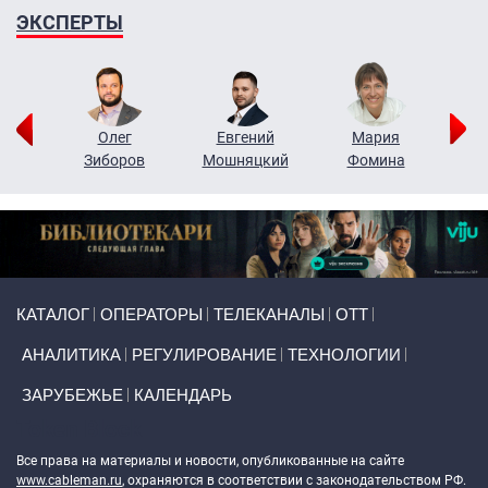
ЭКСПЕРТЫ
рий
Олег
Евгений
Мария
н
Зиборов
Мошняцкий
Фомина
Primary links
КАТАЛОГ
ОПЕРАТОРЫ
ТЕЛЕКАНАЛЫ
ОТТ
АНАЛИТИКА
РЕГУЛИРОВАНИЕ
ТЕХНОЛОГИИ
ЗАРУБЕЖЬЕ
КАЛЕНДАРЬ
Token Block
Все права на материалы и новости, опубликованные на сайте
www.cableman.ru
, охраняются в соответствии с законодательством РФ.