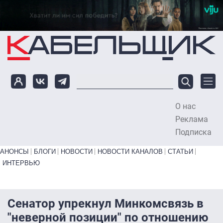
Перейти к основному содержанию
О нас
To
Реклама
Подписка
Primary links bottom
АНОНСЫ
БЛОГИ
НОВОСТИ
НОВОСТИ КАНАЛОВ
СТАТЬИ
ИНТЕРВЬЮ
Сенатор упрекнул Минкомсвязь в
"неверной позиции" по отношению