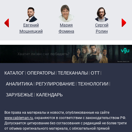
ор
Евгений
Мария
Сергей
Н
ко
Мошняцкий
Фомина
Ролин
Primary links
КАТАЛОГ
ОПЕРАТОРЫ
ТЕЛЕКАНАЛЫ
ОТТ
АНАЛИТИКА
РЕГУЛИРОВАНИЕ
ТЕХНОЛОГИИ
ЗАРУБЕЖЬЕ
КАЛЕНДАРЬ
Token Block
Все права на материалы и новости, опубликованные на сайте
www.cableman.ru
, охраняются в соответствии с законодательством РФ.
Допускается цитирование без согласования с редакцией не более трети
от объема оригинального материала, с обязательной прямой