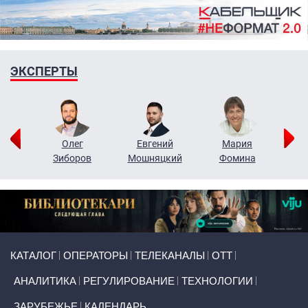
ЭКСПЕРТЫ
рий
Олег
Евгений
Мария
н
Зиборов
Мошняцкий
Фомина
Primary links
КАТАЛОГ
ОПЕРАТОРЫ
ТЕЛЕКАНАЛЫ
ОТТ
АНАЛИТИКА
РЕГУЛИРОВАНИЕ
ТЕХНОЛОГИИ
ЗАРУБЕЖЬЕ
КАЛЕНДАРЬ