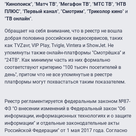
"
Кинопоиск
", "
Матч ТВ
", "
Мегафон ТВ
", "
МТС ТВ
", "
НТВ
ПЛЮС
", "
Первый канал
", "
Смотрим
", "
Триколор кино
" и
"
ТВ онлайн
".
Обращает на себя внимание, что в реестр не вошла
добрая половина российских видеосервисов, таких
как TVZavr, VIP Play, Tvigle, Vintera и ShowJet. Не
упомянуты также онлайн-платформы "Смотрёшка" и
"24ТВ". Как минимум часть из них формально
соответствуют критерию "100 тысяч посетителей в
день", притом что не все упомянутые в реестре
платформы могут похвастаться таким показателем.
Реестр регламентируется федеральным законом №87-
ФЗ "О внесении изменений в Федеральный закон "Об
информации, информационных технологиях и о защите
информации" и отдельные законодательные акты
Российской Федерации" от 1 мая 2017 года. Согласно