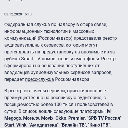
03.12.2020 16:10
Федеральная служба по надзору в сфере связи,
информационных технологий и массовых
коммуникаций (Роскомнадзор) представила реестр
аудиовизуальных сервисов, которые могут
претендовать на предустановку на ввозимые из-за
рубежа Smart TV, компьютеры и смартфоны. Реестр
сформирован на основании поступивших от
владельцев аудиовизуальных сервисов запросов,
передает
пресс-служба
Роскомнадзора.
В реестр включены сервисы, ориентированные
преимущественно на российскую аудиторию, с
посещаемостью более 100 тысяч пользователей в
сутки. В список вошли следующие платформы:
ivi
,
Megogo
,
More.tv
,
Movix
,
Okko
,
Premier
, "
SPB TV Россия
",
Start
,
Wink
, "
Амедиатека
", "
Билайн ТВ
", "
Кино1ТВ
",