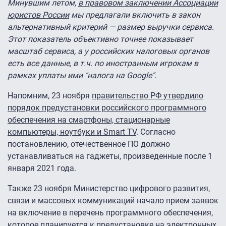
Минувшим летом,
в правовом заключении Ассоциации
юристов России
мы предлагали включить в закон
альтернативный критерий — размер выручки сервиса.
Этот показатель объективно точнее показывает
масштаб сервиса, а у российских налоговых органов
есть все данные, в т.ч. по иностранным игрокам в
рамках уплаты ими "налога на Google".
Напомним, 23 ноября
правительство РФ утвердило
порядок предустановки российского программного
обеспечения на смартфоны, стационарные
компьютеры, ноутбуки и Smart TV
. Согласно
постановлению, отечественное ПО должно
устанавливаться на гаджеты, произведенные после 1
января 2021 года.
Также 23 ноября Министерство цифрового развития,
связи и массовых коммуникаций начало прием заявок
на включение в перечень программного обеспечения,
которое планируется к предустановке на электронных