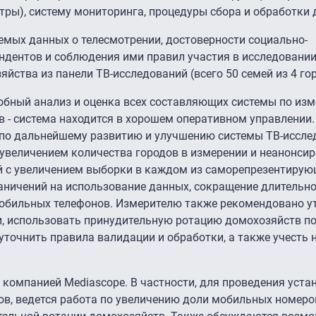
ры), систему мониторинга, процедуры сбора и обработки 
емых данных о телесмотрении, достоверности социально-
ндентов и соблюдения ими правил участия в исследовании
йства из панели ТВ-исследований (всего 50 семей из 4 гор
обный анализ и оценка всех составляющих системы по из
в - система находится в хорошем оперативном управлении
по дальнейшему развитию и улучшению системы ТВ-иссле
 увеличением количества городов в измерении и неанонсир
ей с увеличением выборки в каждом из саморепрезентирую
аничений на использование данных, сокращение длительно
обильных телефонов. Измерителю также рекомендовано у
и, использовать принудительную ротацию домохозяйств по
 уточнить правила валидации и обработки, а также учесть
компанией Mediascope. В частности, для проведения уста
в, ведется работа по увеличению доли мобильных номеро