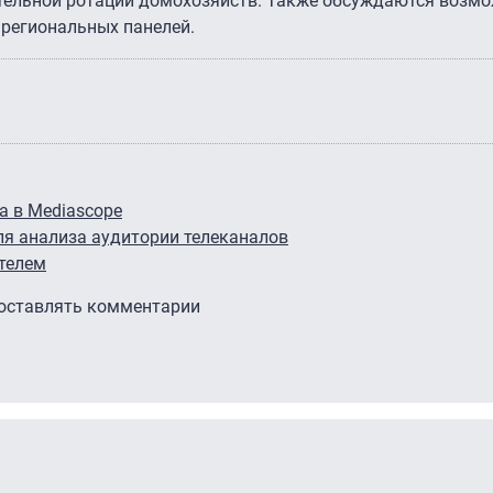
тельной ротации домохозяйств. Также обсуждаются возм
 региональных панелей.
a в Mediascope
ля анализа аудитории телеканалов
телем
 оставлять комментарии