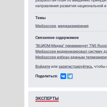
разработан план по введению принуди
направления развития национальной и
Темы
Mediascope
медиаизмерения
Связанное содержимое
"ВЦИОМ-Медиа" переименует TNS Russi
Mediascope модернизировал систему д
Mediascope избран единым телеизмери
Войдите
или
зарегистрируйтесь
, чтобы
Поделиться:
ЭКСПЕРТЫ