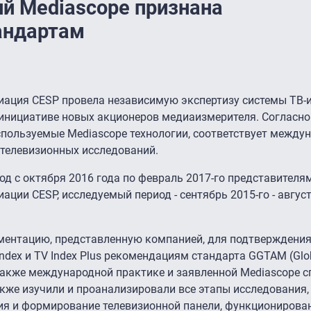
й Mediascope признана
андартам
иация CESP провела независимую экспертизу системы ТВ-
 инициативе новых акционеров медиаизмерителя. Согласно 
используемые Mediascope технологии, соответствует межд
 телевизионных исследований.
од с октября 2016 года по февраль 2017-го представител
ции CESP, исследуемый период - сентябрь 2015-го - август
ентацию, представленную компанией, для подтверждения
dex и TV Index Plus рекомендациям стандарта GGTAM (Glob
 а также международной практике и заявленной Mediascope
кже изучили и проанализировали все этапы исследования, 
ия и формирование телевизионной панели, функционирова