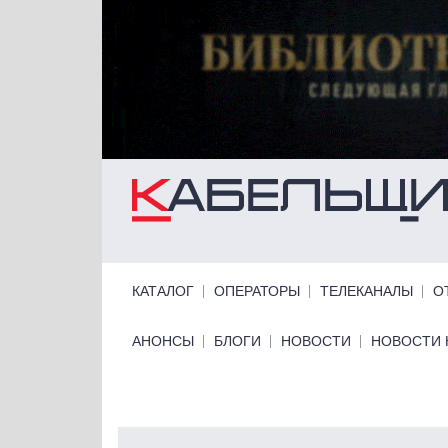
Перейти к основному содержанию
Primary links
КАТАЛОГ
ОПЕРАТОРЫ
ТЕЛЕКАНАЛЫ
О
Primary links bottom
АНОНСЫ
БЛОГИ
НОВОСТИ
НОВОСТИ 