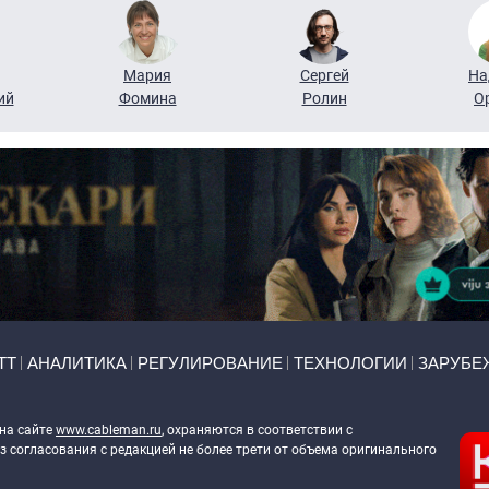
Мария
Сергей
На
ий
Фомина
Ролин
О
ТТ
АНАЛИТИКА
РЕГУЛИРОВАНИЕ
ТЕХНОЛОГИИ
ЗАРУБЕ
 на сайте
www.cableman.ru
, охраняются в соответствии с
 согласования с редакцией не более трети от объема оригинального