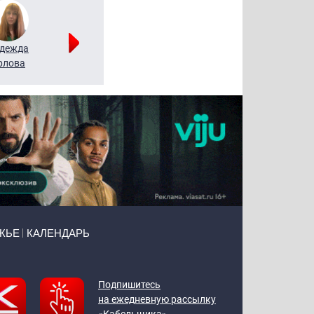
дежда
Мария
Алексей
рлова
Щербаль
Леонтьев
ЖЬЕ
КАЛЕНДАРЬ
Подпишитесь
на ежедневную рассылку