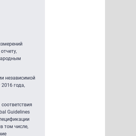
измерений
отчету,
ународным
ями независимой
 2016 года,
 соответствия
al Guidelines
 спецификации
в том числе,
ние