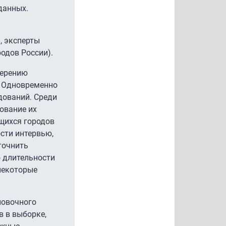
данных.
, эксперты
одов России).
мерению
. Одновременно
дований. Среди
ование их
щихся городов
сти интервью,
точнить
 длительности
 некоторые
новочного
в в выборке,