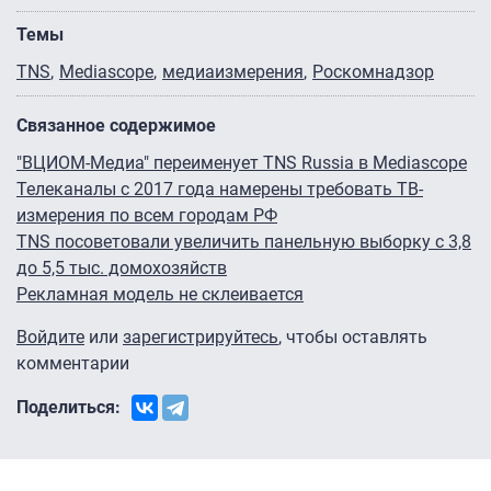
Темы
TNS
Mediascope
медиаизмерения
Роскомнадзор
Связанное содержимое
"ВЦИОМ-Медиа" переименует TNS Russia в Mediascope
Телеканалы с 2017 года намерены требовать ТВ-
измерения по всем городам РФ
TNS посоветовали увеличить панельную выборку с 3,8
до 5,5 тыс. домохозяйств
Рекламная модель не склеивается
Войдите
или
зарегистрируйтесь
, чтобы оставлять
комментарии
Поделиться: