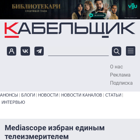
Перейти к основному содержанию
О нас
To
Реклама
Подписка
Primary links bottom
АНОНСЫ
БЛОГИ
НОВОСТИ
НОВОСТИ КАНАЛОВ
СТАТЬИ
ИНТЕРВЬЮ
Mediascope избран единым
телеизмерителем