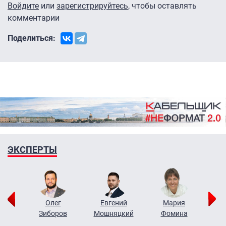
Войдите
или
зарегистрируйтесь
, чтобы оставлять
комментарии
Поделиться:
ЭКСПЕРТЫ
рий
Олег
Евгений
Мария
н
Зиборов
Мошняцкий
Фомина