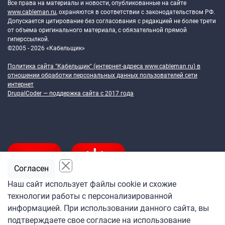
Все права на материалы и новости, опубликованные на сайте
www.cableman.ru
, охраняются в соответствии с законодательством РФ.
Допускается цитирование без согласования с редакцией не более трети
от объема оригинального материала, с обязательной прямой
гиперссылкой.
©2005 - 2026 «Кабельщик»
Политика сайта "Кабельщик" (интернет-адреса
www.cableman.ru
) в
отношении обработки персональных данных пользователей сети
интернет
DrupalCoder — поддержка сайта c 2017 года
Согласен
Наш сайт использует файлы cookie и схожие
технологии работы с персонализированной
Подпишитесь
информацией. При использовании данного сайта, вы
на ежедневную рассылку
подтверждаете свое согласие на использование