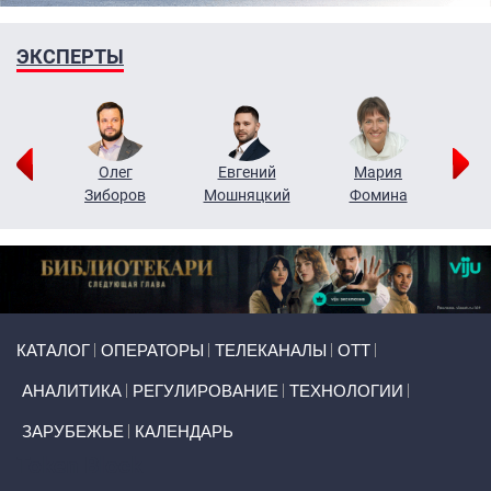
ЭКСПЕРТЫ
рий
Олег
Евгений
Мария
н
Зиборов
Мошняцкий
Фомина
Primary links
КАТАЛОГ
ОПЕРАТОРЫ
ТЕЛЕКАНАЛЫ
ОТТ
АНАЛИТИКА
РЕГУЛИРОВАНИЕ
ТЕХНОЛОГИИ
ЗАРУБЕЖЬЕ
КАЛЕНДАРЬ
Token Block