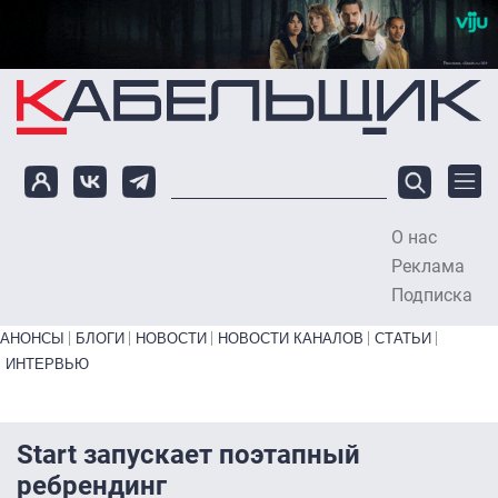
Перейти к основному содержанию
О нас
To
Реклама
Подписка
Primary links bottom
АНОНСЫ
БЛОГИ
НОВОСТИ
НОВОСТИ КАНАЛОВ
СТАТЬИ
ИНТЕРВЬЮ
Start запускает поэтапный
ребрендинг