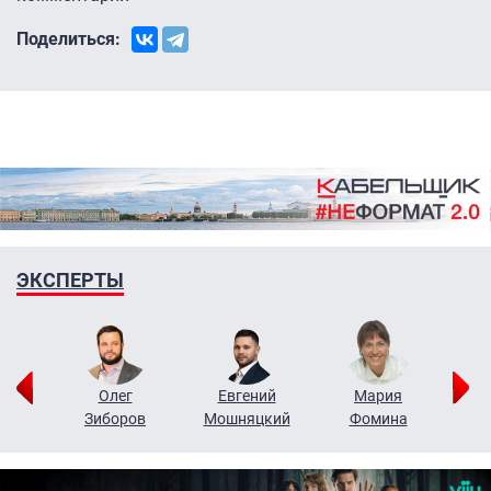
Поделиться:
ЭКСПЕРТЫ
рий
Олег
Евгений
Мария
н
Зиборов
Мошняцкий
Фомина