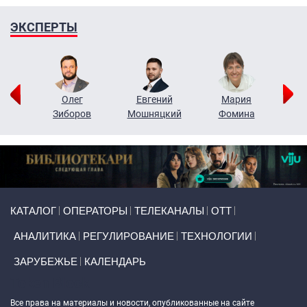
ЭКСПЕРТЫ
рий
Олег
Евгений
Мария
н
Зиборов
Мошняцкий
Фомина
Primary links
КАТАЛОГ
ОПЕРАТОРЫ
ТЕЛЕКАНАЛЫ
ОТТ
АНАЛИТИКА
РЕГУЛИРОВАНИЕ
ТЕХНОЛОГИИ
ЗАРУБЕЖЬЕ
КАЛЕНДАРЬ
Token Block
Все права на материалы и новости, опубликованные на сайте